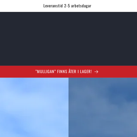
Leveranstid 2-5 arbetsdagar
”MULLIGAN” FINNS ÅTER I LAGER!